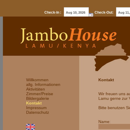
Check-In :
Check-Out:
Willkommen
Kontakt
allg. Informationen
Aktivitäten
Zimmer/Preise
Wir freuen uns a
Bildergalerie
Lamu gerne zur 
Kontakt
Impressum
Bitte benutzen S
Datenschutz
Name: